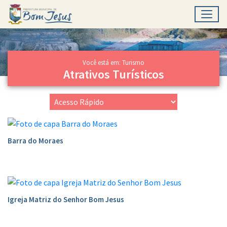
Toggl
Ir para conteúdo principal
Conteúdo Principal
Você está em: Turismo
Atrativos Turísticos
Barra do Moraes
Igreja Matriz do Senhor Bom Jesus