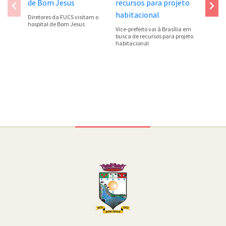
Diretores da FUCS visitam o
Portaria
hospital de Bom Jesus
atribuiçõ
Vice-prefeito vai à Brasília em
busca de recursos para projeto
habitacional
Conteúdo Rodapé