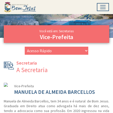
Toggl
Ir para conteúdo principal
Conteúdo Principal
Você está em: Secretarias
Vice-Prefeita
Secretaria
A Secretaria
Vice-Prefeita
MANUELA DE ALMEIDA BARCELLOS
Manuela de Almeida Barcellos, tem 34 anos e é natural de Bom Jesus.
Graduada em Direito atua como advogada há mais de dez anos,
tendo a advocacia como sua profissão. Em 2020 ingressou na vida